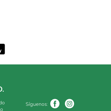
.
ado
Síguenos:
to