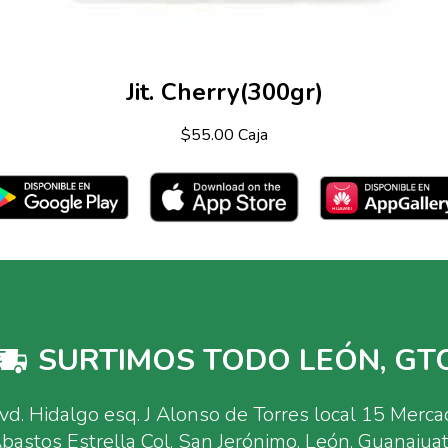
Jit. Cherry(300gr)
$55.00 Caja
SURTIMOS TODO LEÓN, GTO
vd. Hidalgo esq. J Alonso de Torres local 15 Merc
bastos Estrella Col. San Jerónimo, León, Guanajua