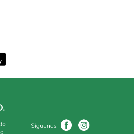
.
ado
Síguenos:
to