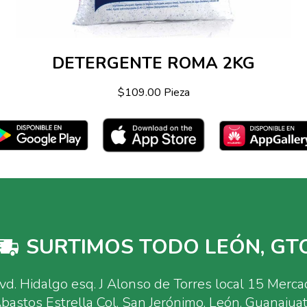
DETERGENTE ROMA 2KG
$109.00 Pieza
SURTIMOS TODO LEÓN, GTO
vd. Hidalgo esq. J Alonso de Torres local 15 Merc
bastos Estrella Col. San Jerónimo, León, Guanajua