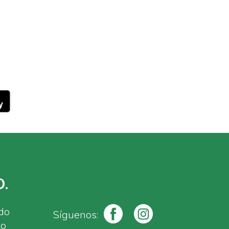
.
ado
Síguenos:
to