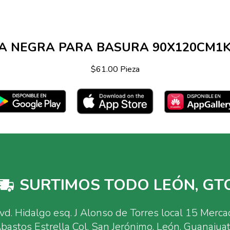
A NEGRA PARA BASURA 90X120CM1K
$61.00 Pieza
SURTIMOS TODO LEÓN, GTO
vd. Hidalgo esq. J Alonso de Torres local 15 Merc
bastos Estrella Col. San Jerónimo, León, Guanajua