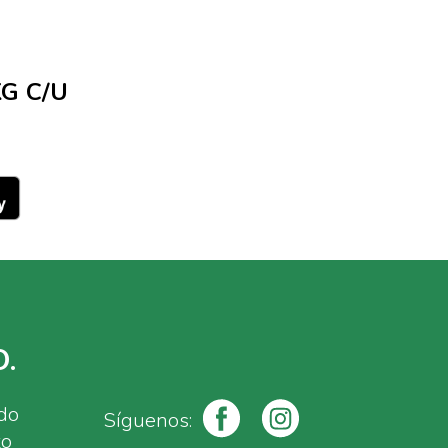
G C/U
.
ado
Síguenos:
to