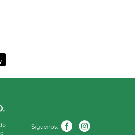
.
ado
Síguenos:
to